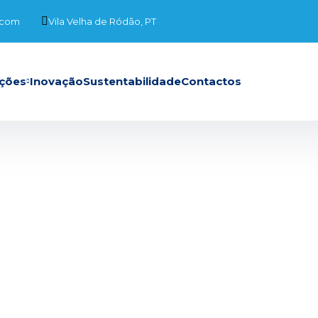
.com
Vila Velha de Ródão, PT
ções
Inovação
Sustentabilidade
Contactos