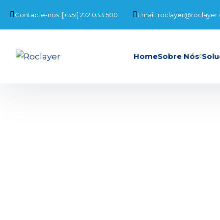
Contacte-nos: [+351] 272 033 500
Email: roclayer@roclayer
Home
Sobre Nós
Solu