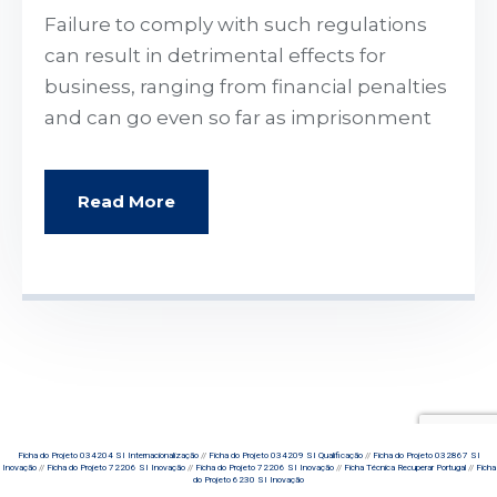
Failure to comply with such regulations
can result in detrimental effects for
business, ranging from financial penalties
and can go even so far as imprisonment
Read More
Ficha do Projeto 034204 SI Internacionalização
//
Ficha do Projeto 034209 SI Qualificação
//
Ficha do Projeto 032867 SI
Inovação
//
Ficha do Projeto 72206 SI Inovação
//
Ficha do Projeto 72206 SI Inovação
//
Ficha Técnica Recuperar Portugal
//
Ficha
do Projeto 6230 SI Inovação