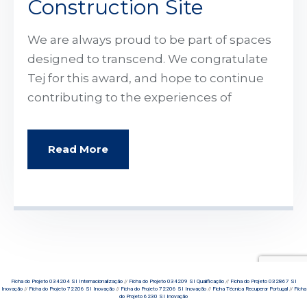
Construction Site
We are always proud to be part of spaces
designed to transcend. We congratulate
Tej for this award, and hope to continue
contributing to the experiences of
Read More
Ficha do Projeto 034204 SI Internacionalização
//
Ficha do Projeto 034209 SI Qualificação
//
Ficha do Projeto 032867 SI
Inovação
//
Ficha do Projeto 72206 SI Inovação
//
Ficha do Projeto 72206 SI Inovação
//
Ficha Técnica Recuperar Portugal
//
Ficha
do Projeto 6230 SI Inovação