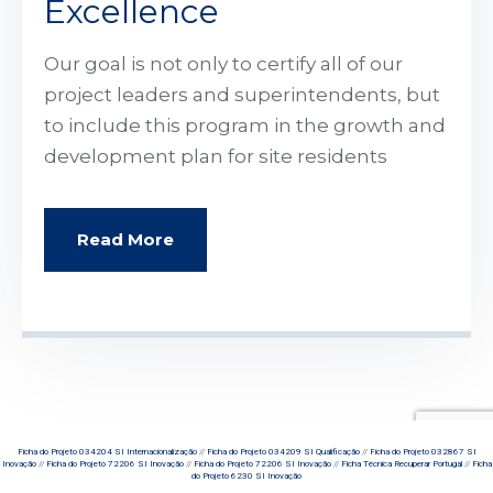
Excellence
Our goal is not only to certify all of our
project leaders and superintendents, but
to include this program in the growth and
development plan for site residents
Read More
Ficha do Projeto 034204 SI Internacionalização
//
Ficha do Projeto 034209 SI Qualificação
//
Ficha do Projeto 032867 SI
Inovação
//
Ficha do Projeto 72206 SI Inovação
//
Ficha do Projeto 72206 SI Inovação
//
Ficha Técnica Recuperar Portugal
//
Ficha
do Projeto 6230 SI Inovação