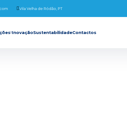
.com
Vila Velha de Ródão, PT
ções
Inovação
Sustentabilidade
Contactos