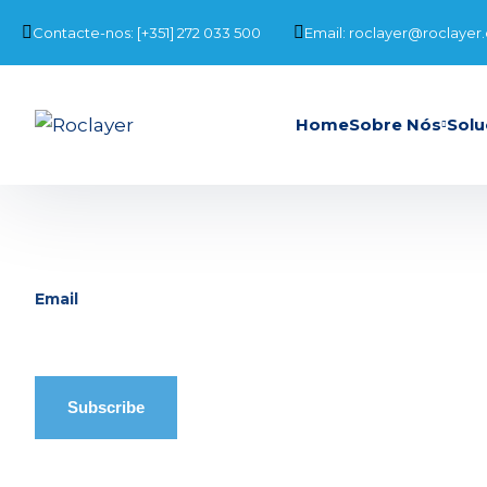
Contacte-nos: [+351] 272 033 500
Email: roclayer@roclayer
Home
Sobre Nós
Solu
Email